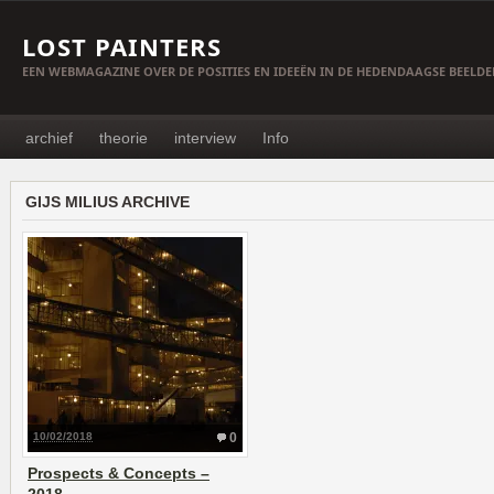
LOST PAINTERS
EEN WEBMAGAZINE OVER DE POSITIES EN IDEEËN IN DE HEDENDAAGSE BEELD
archief
theorie
interview
Info
GIJS MILIUS ARCHIVE
10/02/2018
0
Prospects & Concepts –