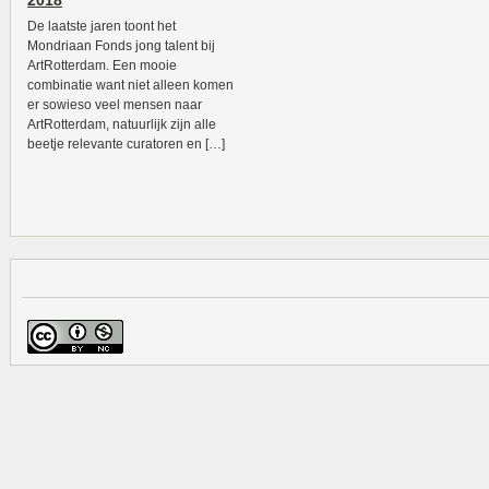
2018
De laatste jaren toont het
Mondriaan Fonds jong talent bij
ArtRotterdam. Een mooie
combinatie want niet alleen komen
er sowieso veel mensen naar
ArtRotterdam, natuurlijk zijn alle
beetje relevante curatoren en […]