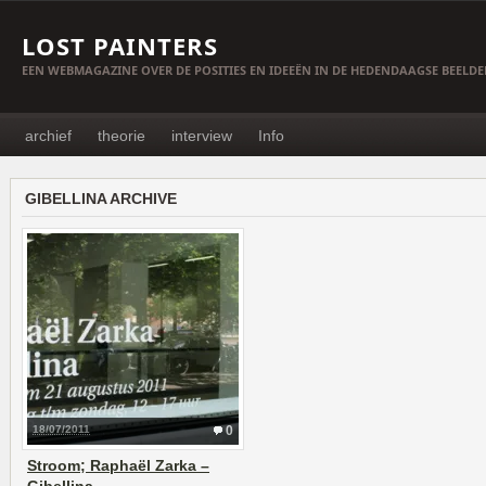
LOST PAINTERS
EEN WEBMAGAZINE OVER DE POSITIES EN IDEEËN IN DE HEDENDAAGSE BEELD
archief
theorie
interview
Info
GIBELLINA ARCHIVE
18/07/2011
0
Stroom; Raphaël Zarka –