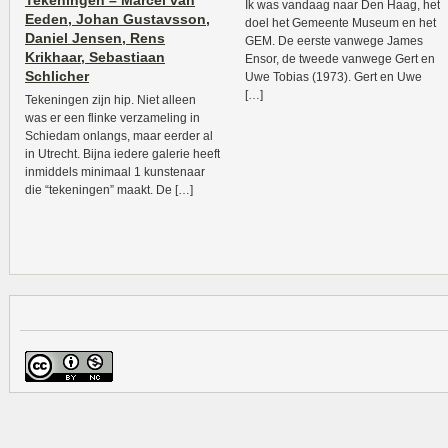
Tekeningen – Marcel van
Ik was vandaag naar Den Haag, het
Eeden, Johan Gustavsson,
doel het Gemeente Museum en het
Daniel Jensen, Rens
GEM. De eerste vanwege James
Krikhaar, Sebastiaan
Ensor, de tweede vanwege Gert en
Schlicher
Uwe Tobias (1973). Gert en Uwe
[…]
Tekeningen zijn hip. Niet alleen
was er een flinke verzameling in
Schiedam onlangs, maar eerder al
in Utrecht. Bijna iedere galerie heeft
inmiddels minimaal 1 kunstenaar
die “tekeningen” maakt. De […]