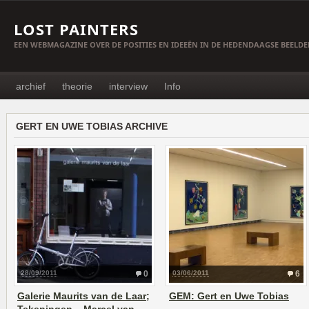
LOST PAINTERS
EEN WEBMAGAZINE OVER DE POSITIES EN IDEEËN IN DE HEDENDAAGSE BEELD
archief
theorie
interview
Info
GERT EN UWE TOBIAS ARCHIVE
28/09/2011
0
03/06/2011
6
Galerie Maurits van de Laar;
GEM: Gert en Uwe Tobias