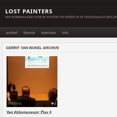
LOST PAINTERS
EEN WEBMAGAZINE OVER DE POSITIES EN IDEEËN IN DE HEDENDAAGSE BEELD
archief
theorie
interview
Info
GERRIT VAN BOKEL ARCHIVE
27/02/2011
2
Van Abbemuseum; Play 4