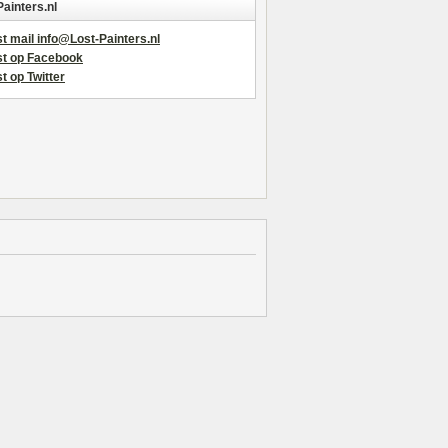
Painters.nl
t mail info@Lost-Painters.nl
st op Facebook
t op Twitter