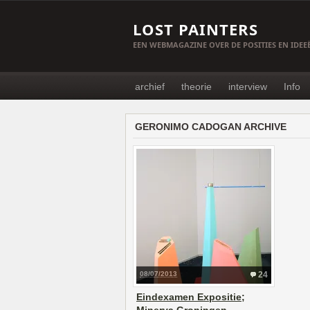
LOST PAINTERS
EEN WEBMAGAZINE OVER DE POSITIES EN IDE
archief
theorie
interview
Info
GERONIMO CADOGAN ARCHIVE
08/07/2013
24
Eindexamen Expositie;