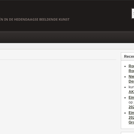
EËN IN DE HEDENDAAGSE BEELDENDE KUNST
Recen
Ro
Ro
Ni
De
kun
AK
Ei
op
20
Ei
20
Gr