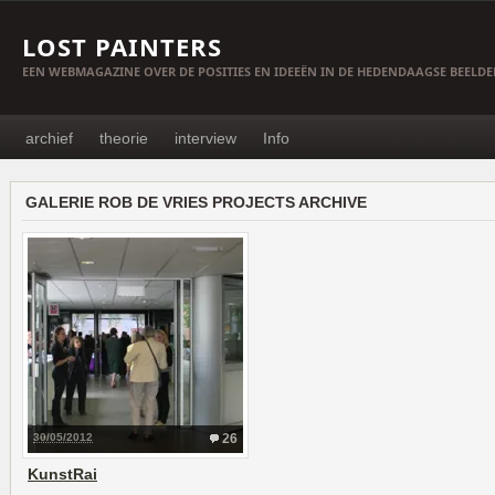
LOST PAINTERS
EEN WEBMAGAZINE OVER DE POSITIES EN IDEEËN IN DE HEDENDAAGSE BEELD
archief
theorie
interview
Info
GALERIE ROB DE VRIES PROJECTS ARCHIVE
30/05/2012
26
KunstRai