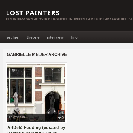
LOST PAINTERS
EEN WEBMAGAZINE OVER DE POSITIES EN IDEEËN IN DE HEDENDAAGSE BEELD
archief
theorie
interview
Info
GABRIELLE MEIJER ARCHIVE
30/07/2015
2
ArtDeli; Pudding (curated by