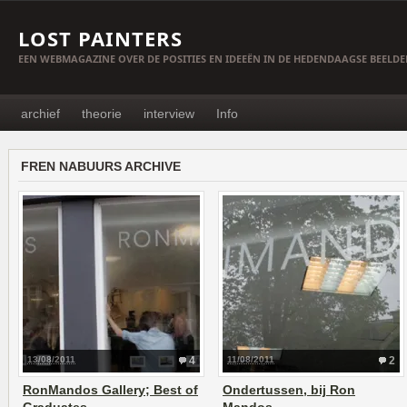
LOST PAINTERS
EEN WEBMAGAZINE OVER DE POSITIES EN IDEEËN IN DE HEDENDAAGSE BEELD
archief
theorie
interview
Info
FREN NABUURS ARCHIVE
13/08/2011
4
11/08/2011
2
RonMandos Gallery; Best of
Ondertussen, bij Ron