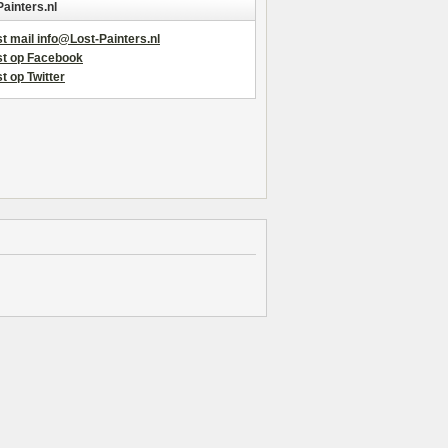
Painters.nl
t mail info@Lost-Painters.nl
st op Facebook
t op Twitter