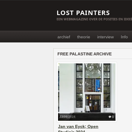
LOST PAINTERS
EEN WEBMAGAZINE OVER DE POSITIES EN IDE
archief
theorie
interview
Info
FREE PALASTINE ARCHIVE
23/06/2024
0
Jan van Eyck; Open