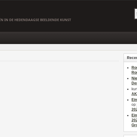
EËN IN DE HEDENDAAGSE BEELDENDE KUNST
Recen
Ro
Ro
Ni
De
kun
AK
Ei
op
20
Ei
20
Gr