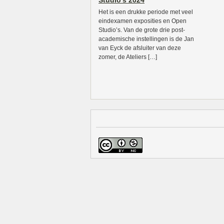
Studio’s 2024
Het is een drukke periode met veel
eindexamen exposities en Open
Studio’s. Van de grote drie post-
academische instellingen is de Jan
van Eyck de afsluiter van deze
zomer, de Ateliers […]