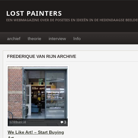
LOST PAINTERS
EEN WEBMAGAZINE OVER DE POSITIES EN IDEEËN IN DE HEDENDAAGSE BEELD
archief
theorie
interview
Info
FREDERIQUE VAN RIJN ARCHIVE
07/09/2014
3
We Like Art! – Start Buying