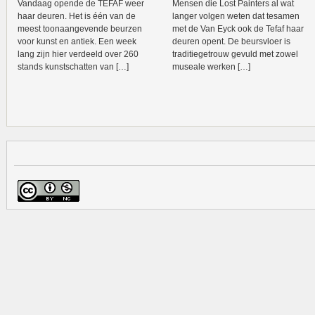
Vandaag opende de TEFAF weer
Mensen die Lost Painters al wat
haar deuren. Het is één van de
langer volgen weten dat tesamen
meest toonaangevende beurzen
met de Van Eyck ook de Tefaf haar
voor kunst en antiek. Een week
deuren opent. De beursvloer is
lang zijn hier verdeeld over 260
traditiegetrouw gevuld met zowel
stands kunstschatten van […]
museale werken […]