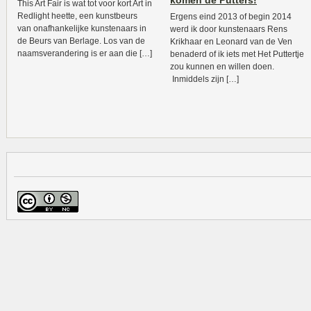
komen de Putters!
This Art Fair is wat tot voor kort Art in
Redlight heette, een kunstbeurs
Ergens eind 2013 of begin 2014
van onafhankelijke kunstenaars in
werd ik door kunstenaars Rens
de Beurs van Berlage. Los van de
Krikhaar en Leonard van de Ven
naamsverandering is er aan die […]
benaderd of ik iets met Het Puttertje
zou kunnen en willen doen.
Inmiddels zijn […]