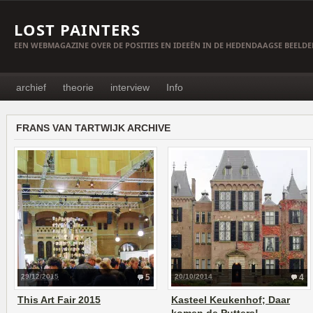
LOST PAINTERS
EEN WEBMAGAZINE OVER DE POSITIES EN IDEEËN IN DE HEDENDAAGSE BEELD
archief
theorie
interview
Info
FRANS VAN TARTWIJK ARCHIVE
29/12/2015
5
20/10/2014
4
This Art Fair 2015
Kasteel Keukenhof; Daar