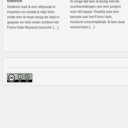
Dijkstra
Al enige tijd ben ik bezig met de
voorbereidingen van een project
Gisteren had ik een afspraak in
voor dit najaar. Daarbij was een
Haarlem en omdat ik mijn trein
bezoek aan het Frans Hals
miste ben ik maar terug de stad in
museum onvermijdelijk. Ik ben daar
gegaan en heb onder andere het
vooral heen […]
Frans Hals Museum bezocht. […]