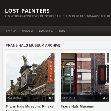
LOST PAINTERS
EEN WEBMAGAZINE OVER DE POSITIES EN IDEEËN IN DE HEDENDAAGSE BEELD
archief
theorie
interview
Info
FRANS HALS MUSEUM ARCHIVE
22/08/2014
0
13/01/2014
4
Frans Hals Museum; Rineke
Frans Hals Museum