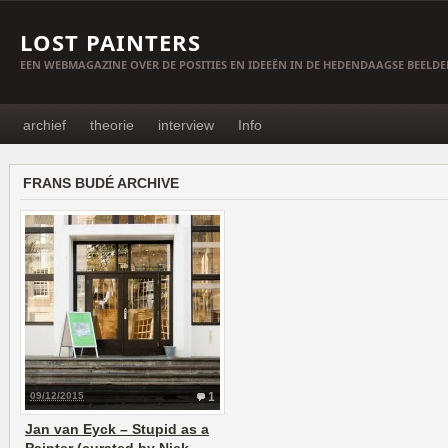
LOST PAINTERS
EEN WEBMAGAZINE OVER DE POSITIES EN IDEEËN IN DE HEDENDAAGSE BEELD
archief
theorie
interview
Info
FRANS BUDÉ ARCHIVE
09/12/2015
1
Jan van Eyck – Stupid as a