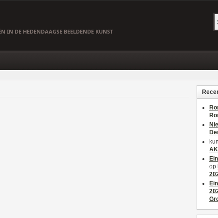
EËN IN DE HEDENDAAGSE BEELDENDE KUNST
Recen
Ro
Ro
Ni
De
kun
AK
Ei
op
20
Ei
20
Gr