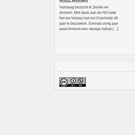
ArtEZ Arnhem
Vandaag bezocht ik Zwolle en
Arnhem. Met dank aan de NS lukte
het me helaas niet om Enschede dit
jaar te bezoeken. Evenals vorig jaar
weet Arnhem een stevige indruk […]