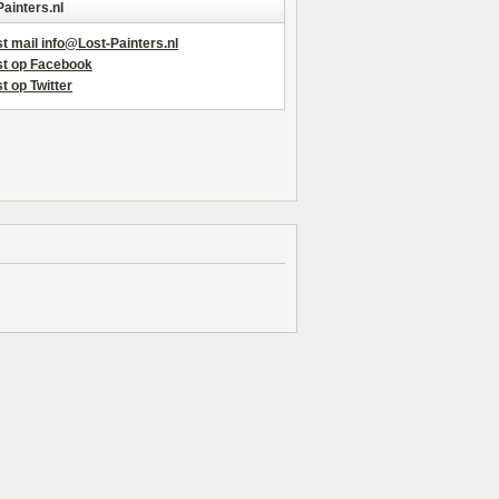
Painters.nl
t mail info@Lost-Painters.nl
st op Facebook
t op Twitter