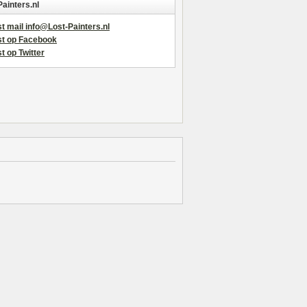
Painters.nl
t mail info@Lost-Painters.nl
st op Facebook
t op Twitter