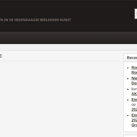
EËN IN DE HEDENDAAGSE BEELDENDE KUNST
E
Recen
Ro
Ro
Ni
De
kun
AK
Ei
op
20
Ei
20
Gr