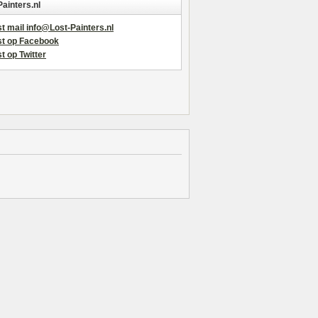
Painters.nl
t mail info@Lost-Painters.nl
st op Facebook
t op Twitter