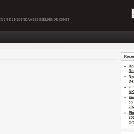
EËN IN DE HEDENDAAGSE BEELDENDE KUNST
Recen
Ro
Ro
Ni
De
kun
AK
Ei
op
20
Ei
20
Gr