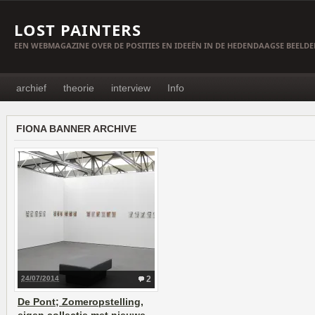
LOST PAINTERS
EEN WEBMAGAZINE OVER DE POSITIES EN IDEEËN IN DE HEDENDAAGSE BEELD
archief
theorie
interview
Info
FIONA BANNER ARCHIVE
24/07/2014
2
De Pont; Zomeropstelling,