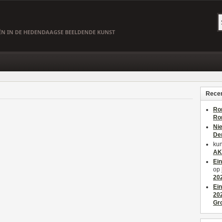
EËN IN DE HEDENDAAGSE BEELDENDE KUNST
Recen
Ro
Ro
Ni
De
kun
AK
Ei
op
20
Ei
20
Gr