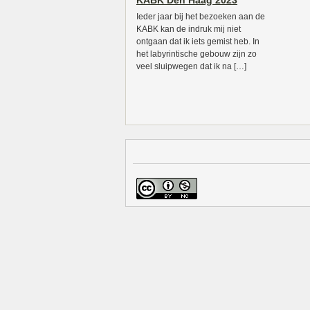
KABK Den Haag 2023
Ieder jaar bij het bezoeken aan de
KABK kan de indruk mij niet
ontgaan dat ik iets gemist heb. In
het labyrintische gebouw zijn zo
veel sluipwegen dat ik na […]