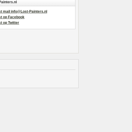
Painters.nl
t mail info@Lost-Painters.nl
st op Facebook
t op Twitter