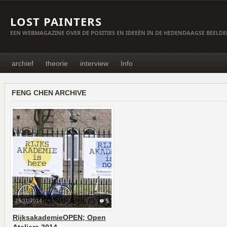
LOST PAINTERS
EEN WEBMAGAZINE OVER DE POSITIES EN IDEEËN IN DE HEDENDAAGSE BEELD
archief
theorie
interview
Info
FENG CHEN ARCHIVE
26/11/2014
5
RijksakademieOPEN; Open