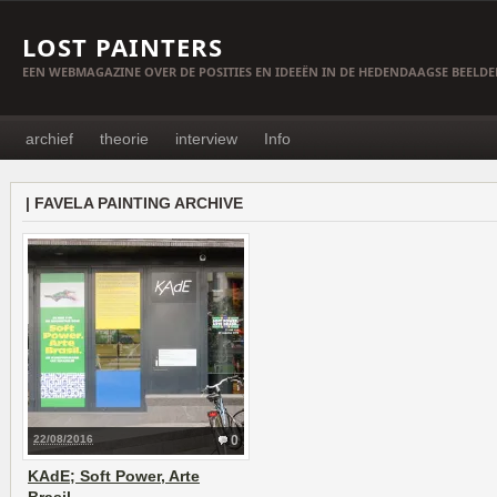
LOST PAINTERS
EEN WEBMAGAZINE OVER DE POSITIES EN IDEEËN IN DE HEDENDAAGSE BEELD
archief
theorie
interview
Info
| FAVELA PAINTING ARCHIVE
22/08/2016
0
KAdE; Soft Power, Arte