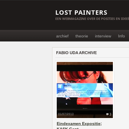
LOST PAINTERS
EEN WEBMAGAZINE OVER DE POSITIES EN IDE
archief
theorie
interview
Info
FABIO UDA ARCHIVE
01/07/2013
3
Eindexamen Expositie;