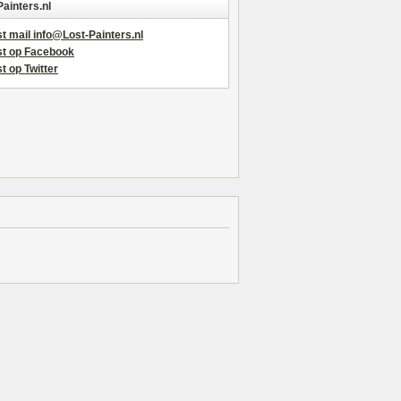
Painters.nl
t mail info@Lost-Painters.nl
st op Facebook
t op Twitter