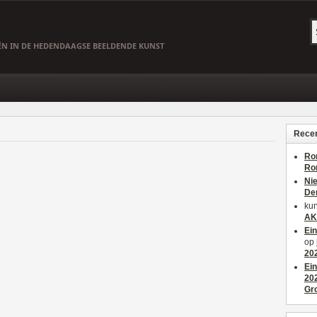
EËN IN DE HEDENDAAGSE BEELDENDE KUNST
Recen
Ro
Ro
Ni
De
kun
AK
Ei
op
20
Ei
20
Gr