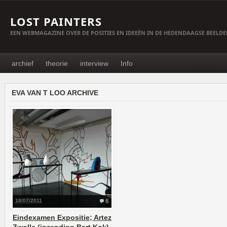
LOST PAINTERS
EEN WEBMAGAZINE OVER DE POSITIES EN IDEEËN IN DE HEDENDAAGSE BEELD
archief
theorie
interview
Info
EVA VAN T LOO ARCHIVE
18/07/2011
6
Eindexamen Expositie; Artez