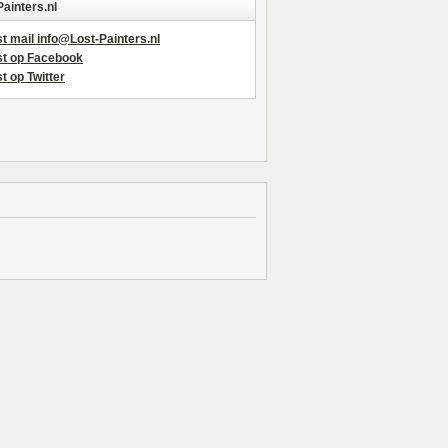
Painters.nl
t mail info@Lost-Painters.nl
st op Facebook
t op Twitter