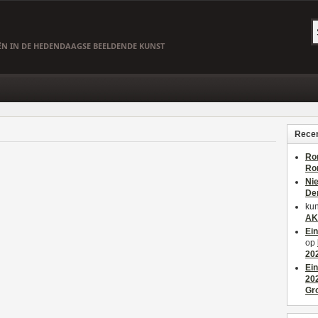
EËN IN DE HEDENDAAGSE BEELDENDE KUNST
Recen
Ro
Ro
Ni
De
kun
AK
Ei
op
20
Ei
20
Gr