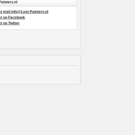
Painters.nl
t mail info@Lost-Painters.nl
st op Facebook
t op Twitter