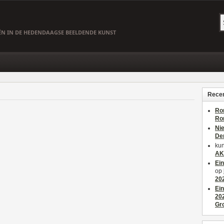
EËN IN DE HEDENDAAGSE BEELDENDE KUNST
Recen
Ro
Ro
Ni
De
kun
AK
Ei
op
20
Ei
20
Gr