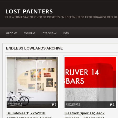
LOST PAINTERS
EEN WEBMAGAZINE OVER DE POSITIES EN IDEEËN IN DE HEDENDAAGSE BEELD
archief
theorie
interview
Info
ENDLESS LOWLANDS ARCHIVE
07/09/2014
3
25/05/2013
2
Ruimtevaart; 7x52x10,
Gastschrijver 14; Jack