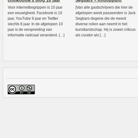
chmkoome’s blog 10 jaar
Segbars – Knooppunt
Voor internetbegrippen is 10 jaar
[Van alle gastschrijvers die hier de
een eeuwigheid. Facebook is 10
afgelopen week passeerden is Jack
jaar, YouTube 9 jaar en Twitter
Segbars degene die de meest
slechts 8 jaar. In de afgelopen 10
diverse rollen aan neemt in het
jaar is de verspreiding van
kunstlandschap. Hij is zowel criticus
informatie radicaal veranderd. […]
als curator als […]