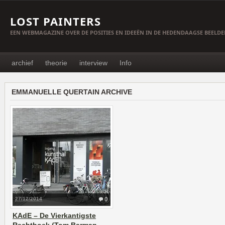
LOST PAINTERS
EEN WEBMAGAZINE OVER DE POSITIES EN IDEEËN IN DE HEDENDAAGSE BEELD
archief
theorie
interview
Info
EMMANUELLE QUERTAIN ARCHIVE
27/12/2014
0
KAdE – De Vierkantigste