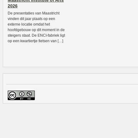
Maastricht Institute of Arts
2026
De presentaties van Maastricht
vinden dit jaar plaats op een
externe locatie omdat het
hoofdgebouw op dit moment in de
steigers staat. De ENCI-fabriek ligt
op een kwartiertje fietsen van […]