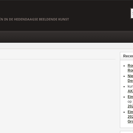
EËN IN DE HEDENDAAGSE BEELDENDE KUNST
Recen
Ro
Ro
Ni
De
kun
AK
Ei
op
20
Ei
20
Gr