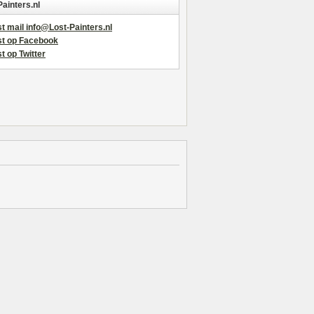
Painters.nl
t mail info@Lost-Painters.nl
st op Facebook
t op Twitter