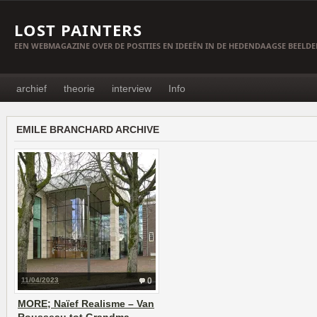
LOST PAINTERS
EEN WEBMAGAZINE OVER DE POSITIES EN IDEEËN IN DE HEDENDAAGSE BEELD
archief
theorie
interview
Info
EMILE BRANCHARD ARCHIVE
11/04/2023
0
MORE; Naïef Realisme – Van