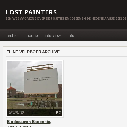
LOST PAINTERS
EEN WEBMAGAZINE OVER DE POSITIES EN IDEEËN IN DE HEDENDAAGSE BEELD
archief
theorie
interview
Info
ELINE VELDBOER ARCHIVE
04/07/2013
3
Eindexamen Expositie;