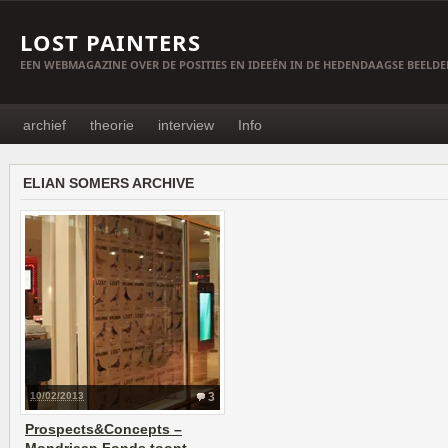
LOST PAINTERS
EEN WEBMAGAZINE OVER DE POSITIES EN IDEEËN IN DE HEDENDAAGSE BEELD
archief
theorie
interview
Info
ELIAN SOMERS ARCHIVE
10/02/2013
3
Prospects&Concepts –