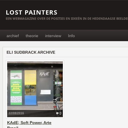
LOST PAINTERS
EEN WEBMAGAZINE OVER DE POSITIES EN IDEEËN IN DE HEDENDAAGSE BEELD
archief
theorie
interview
Info
ELI SUDBRACK ARCHIVE
22/08/2016
0
KAdE; Soft Power, Arte