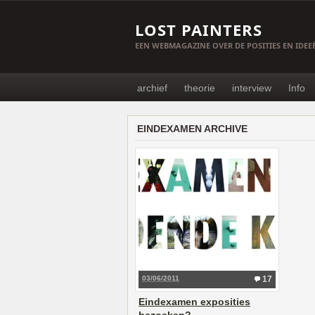
LOST PAINTERS
EEN WEBMAGAZINE OVER DE POSITIES EN IDE
archief
theorie
interview
Info
EINDEXAMEN ARCHIVE
03/06/2011
17
Eindexamen exposities