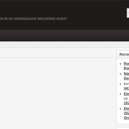
EËN IN DE HEDENDAAGSE BEELDENDE KUNST
Recen
Ro
Ro
Ni
De
kun
AK
Ei
op
20
Ei
20
Gr