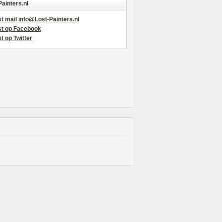
Painters.nl
t mail info@Lost-Painters.nl
st op Facebook
t op Twitter