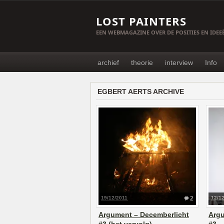
LOST PAINTERS
EEN WEBMAGAZINE OVER DE POSITIES EN IDE
archief
theorie
interview
Info
EGBERT AERTS ARCHIVE
19/12/2011
2
12/1
Argument – Decemberlicht
Argu