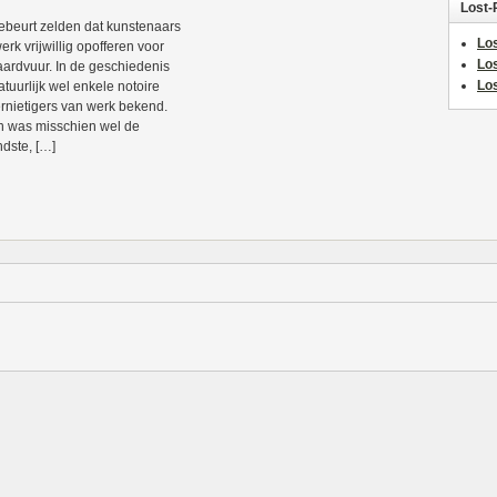
Lost-
ebeurt zelden dat kunstenaars
Los
erk vrijwillig opofferen voor
Lo
aardvuur. In de geschiedenis
Los
atuurlijk wel enkele notoire
ernietigers van werk bekend.
 was misschien wel de
dste, […]