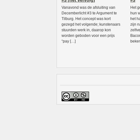
#3 (het vervolg)
#3
Vanavond was de afsluiting van
Het g
Decemberlicht #3 te Argument te
hun w
Tilburg. Het concept was kort
het h
gezegd het volgende; kunstenaars
zijn n
stuurden werk in, daarop kon
zelfv
worden geboden voor een prijs
Bacon
“pay […]
beken