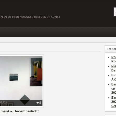
EËN IN DE HEDENDAAGSE BEELDENDE KUNST
Recen
Ro
Ro
Ni
De
kun
AK
Ei
op
20
Ei
20
2/2011
5
Gr
ment – Decemberlicht