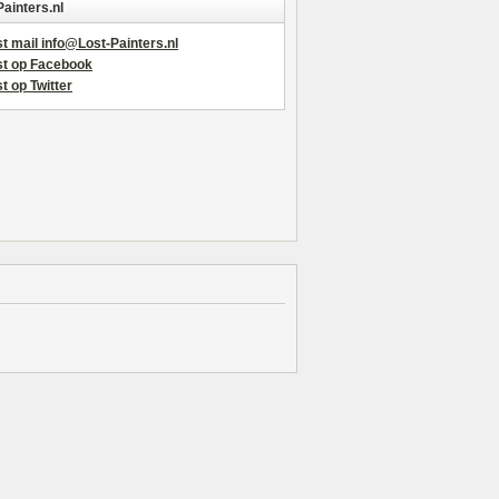
Painters.nl
t mail info@Lost-Painters.nl
st op Facebook
t op Twitter