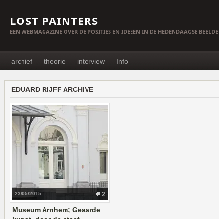
LOST PAINTERS
EEN WEBMAGAZINE OVER DE POSITIES EN IDEEËN IN DE HEDENDAAGSE BEELD
archief
theorie
interview
Info
EDUARD RIJFF ARCHIVE
23/05/2015
2
Museum Arnhem; Geaarde