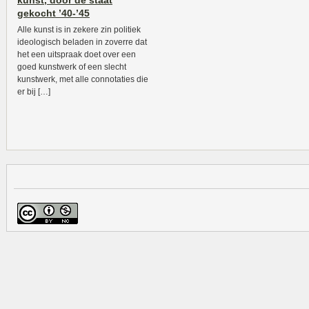
kunst, door de staat
gekocht ’40-’45
Alle kunst is in zekere zin politiek
ideologisch beladen in zoverre dat
het een uitspraak doet over een
goed kunstwerk of een slecht
kunstwerk, met alle connotaties die
er bij […]