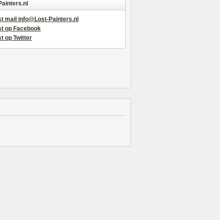
Painters.nl
t mail info@Lost-Painters.nl
st op Facebook
t op Twitter