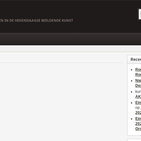
EËN IN DE HEDENDAAGSE BEELDENDE KUNST
Recen
Ro
Ro
Ni
De
kun
AK
Ei
op
20
Ei
20
Gr