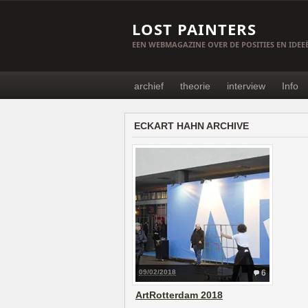
LOST PAINTERS
EEN WEBMAGAZINE OVER DE POSITIES EN IDE
archief
theorie
interview
Info
ECKART HAHN ARCHIVE
09/02/2018
6
ArtRotterdam 2018