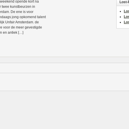
 weekend opende kort na
Lost-
r twee kunstbeurzen in
Los
rdam. De ene is voor
Lo
daags jong opkomend talent
ijk Unfair Amsterdam. de
Los
e voor de meer gevestigde
 en antiek […]