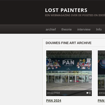
LOST PAINTERS
EEN WEBMAGAZINE OVER DE POSITIES EN IDE
archief
theorie
interview
Info
DOUWES FINE ART ARCHIVE
27/11/2024
0
23/1
PAN 2024
PAN