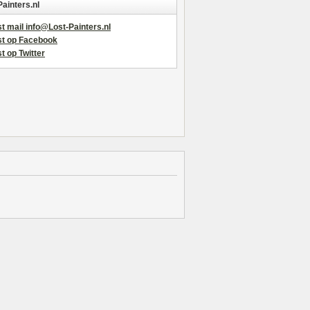
Painters.nl
t mail info@Lost-Painters.nl
st op Facebook
t op Twitter