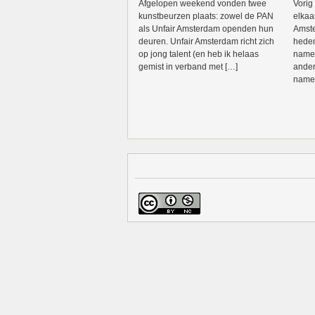
Afgelopen weekend vonden twee
Vorig
kunstbeurzen plaats: zowel de PAN
elkaa
als Unfair Amsterdam openden hun
Amste
deuren. Unfair Amsterdam richt zich
heden
op jong talent (en heb ik helaas
namel
gemist in verband met […]
ander
namen