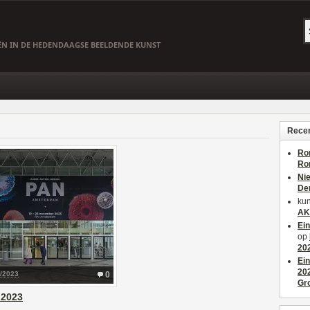
EËN IN DE HEDENDAAGSE BEELDENDE KUNST
Recen
Ro
Ro
Ni
De
kun
AK
Ei
op
20
Ei
20
1/2023
0
Gr
 2023