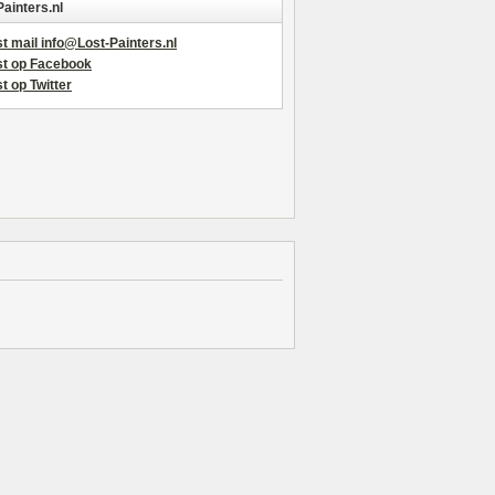
Painters.nl
t mail info@Lost-Painters.nl
st op Facebook
t op Twitter