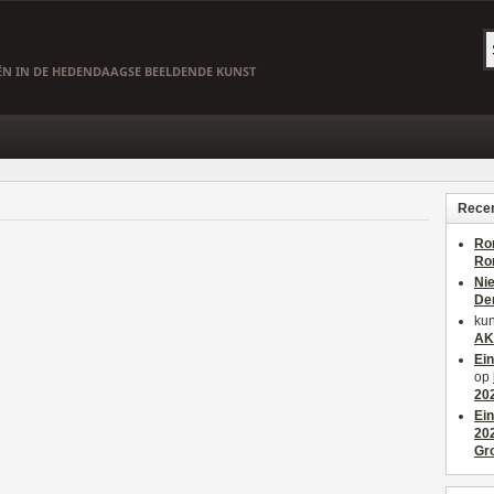
EËN IN DE HEDENDAAGSE BEELDENDE KUNST
Recen
Ro
Ro
Ni
De
kun
AK
Ei
op
20
Ei
20
Gr