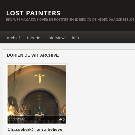
LOST PAINTERS
EEN WEBMAGAZINE OVER DE POSITIES EN IDEEËN IN DE HEDENDAAGSE BEELD
archief
theorie
interview
Info
DORIEN DE WIT ARCHIVE
13/12/2010
0
Chassékerk; I am a believer