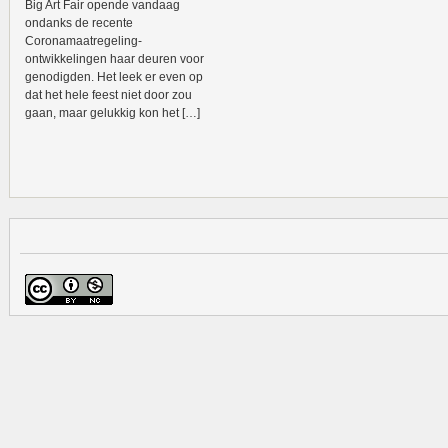
Big Art Fair opende vandaag
ondanks de recente
Coronamaatregeling-
ontwikkelingen haar deuren voor
genodigden. Het leek er even op
dat het hele feest niet door zou
gaan, maar gelukkig kon het […]