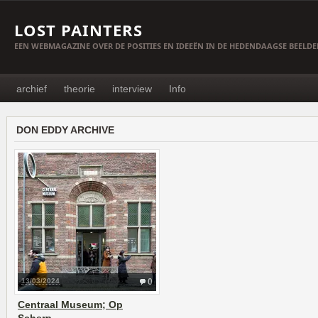
LOST PAINTERS
EEN WEBMAGAZINE OVER DE POSITIES EN IDEEËN IN DE HEDENDAAGSE BEELD
archief
theorie
interview
Info
DON EDDY ARCHIVE
13/03/2024
0
Centraal Museum; Op