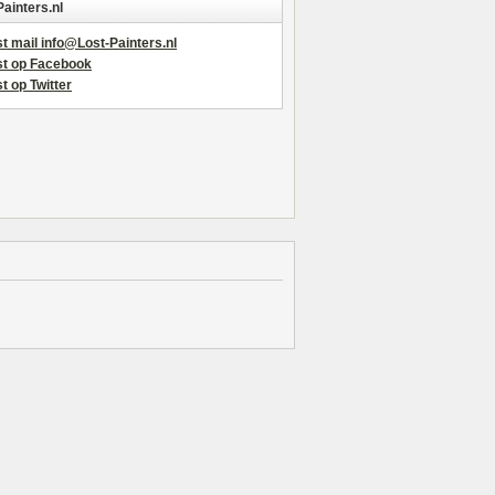
Painters.nl
t mail info@Lost-Painters.nl
st op Facebook
t op Twitter