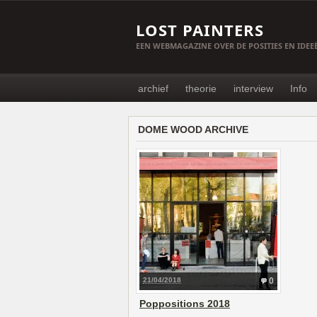
LOST PAINTERS
EEN WEBMAGAZINE OVER DE POSITIES EN IDE
archief
theorie
interview
Info
DOME WOOD ARCHIVE
21/04/2018
0
Poppositions 2018