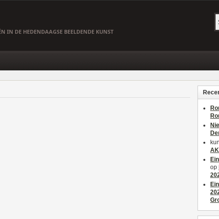
EËN IN DE HEDENDAAGSE BEELDENDE KUNST
Recen
Ro
Ro
Ni
De
kun
AK
Ei
op
20
Ei
20
Gr