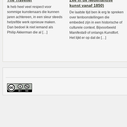
The Traveller
Zee in de Nederlandse
kunst vanaf 1850)
Ik heb heel veel respect voor
sommige kunstenaars die kunnen
De laatste tijd ben ik erg te spreken
jaren achtereen, in een sleur steeds
over tentoonstellingen die
hetzelfde werk opnieuw maken.
embeded zijn in een historische of
Dan bedoel ik niet iemand als
culturele context. Bijvoorbeeld
Philip Akkerman die al […]
Manifesta9 of onlangs Kunstfort.
Het lijkt er op dat de […]