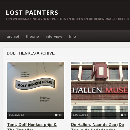
LOST PAINTERS
EEN WEBMAGAZINE OVER DE POSITIES EN IDEEËN IN DE HEDENDAAGSE BEELD
archief
theorie
interview
Info
DOLF HENKES ARCHIVE
16/11/2012
10
13/09/2012
1
Tent; Dolf Henkes prijs &
De Hallen; Naar de Zee (De