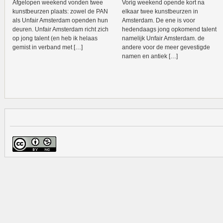
Afgelopen weekend vonden twee
Vorig weekend opende kort na
kunstbeurzen plaats: zowel de PAN
elkaar twee kunstbeurzen in
als Unfair Amsterdam openden hun
Amsterdam. De ene is voor
deuren. Unfair Amsterdam richt zich
hedendaags jong opkomend talent
op jong talent (en heb ik helaas
namelijk Unfair Amsterdam. de
gemist in verband met […]
andere voor de meer gevestigde
namen en antiek […]