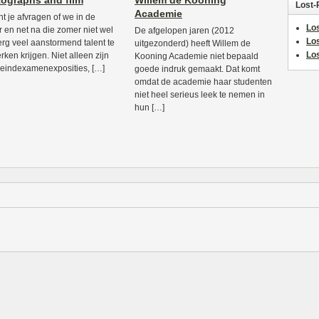
ographs and film
Willem de Kooning
Lost-
Academie
nt je afvragen of we in de
Los
 en net na die zomer niet wel
De afgelopen jaren (2012
Lo
erg veel aanstormend talent te
uitgezonderd) heeft Willem de
Los
rken krijgen. Niet alleen zijn
Kooning Academie niet bepaald
 eindexamenexposities, […]
goede indruk gemaakt. Dat komt
omdat de academie haar studenten
niet heel serieus leek te nemen in
hun […]