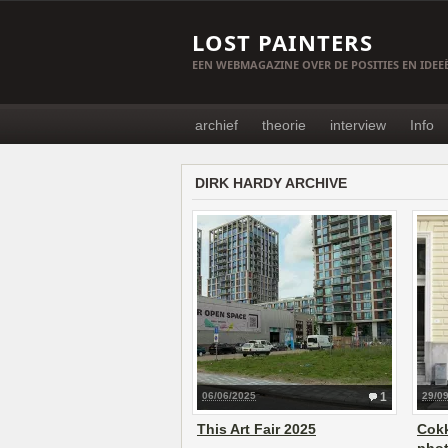
LOST PAINTERS
EEN WEBMAGAZINE OVER DE POSITIES EN IDE
archief
theorie
interview
Info
DIRK HARDY ARCHIVE
06/06/2025
1
29/0
This Art Fair 2025
Cokk