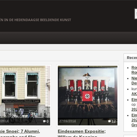
EËN IN DE HEDENDAAGSE BEELDENDE KUNST
Recen
Ro
Ro
Ni
De
kun
AK
Ei
op
20
Ei
20
9/2014
0
27/06/2014
12
Gr
ie Snoei; 7 Alumni,
Eindexamen Expositie;