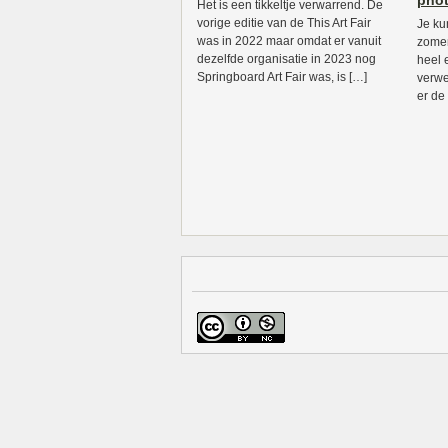
phot
Het is een tikkeltje verwarrend. De
vorige editie van de This Art Fair
Je ku
was in 2022 maar omdat er vanuit
zomer
dezelfde organisatie in 2023 nog
heel 
Springboard Art Fair was, is […]
verwe
er de