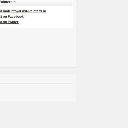
Painters.nl
t mail info@Lost-Painters.nl
st op Facebook
t op Twitter