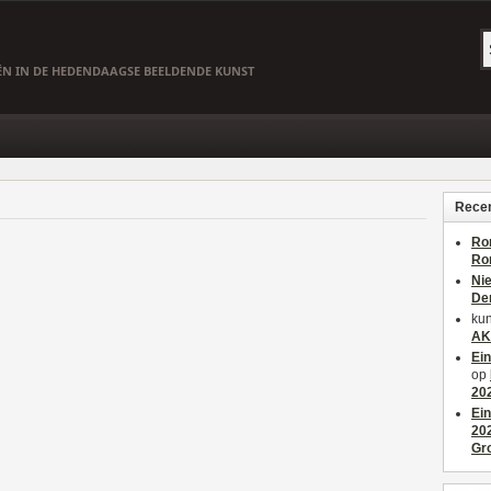
EËN IN DE HEDENDAAGSE BEELDENDE KUNST
Recen
Ro
Ro
Ni
De
kun
AK
Ei
op
20
Ei
20
Gr