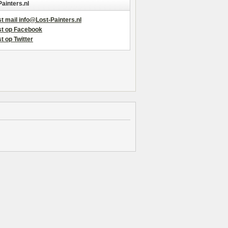
Painters.nl
t mail info@Lost-Painters.nl
st op Facebook
t op Twitter