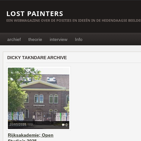
LOST PAINTERS
EEN WEBMAGAZINE OVER DE POSITIES EN IDEEËN IN DE HEDENDAAGSE BEELD
archief
theorie
interview
Info
DICKY TAKNDARE ARCHIVE
20/05/2025
0
Rijksakademie; Open