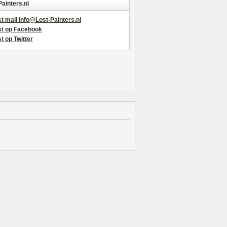
Painters.nl
t mail info@Lost-Painters.nl
st op Facebook
t op Twitter