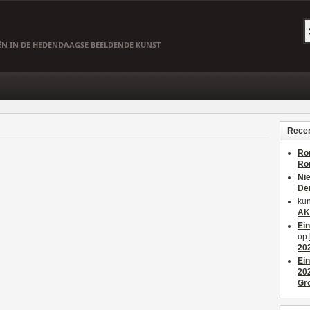
EËN IN DE HEDENDAAGSE BEELDENDE KUNST
Recen
Ro
Ro
Ni
De
kun
AK
Ei
op
20
Ei
20
Gr