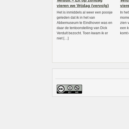
Verdult – En op zondag
Verd
vieren we Vrijdag (vervolg)
vier
Het is inmiddels al weer een poosje
In he
geleden dat ik in het van
momen
Abbemuseum te Eindhoven was en
zien v
daar de tentoonstelling van Dick
een k
Verdult bezocht. Toen kwam ik er
komt 
niet […]