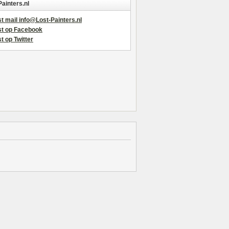
Painters.nl
t mail info@Lost-Painters.nl
st op Facebook
t op Twitter