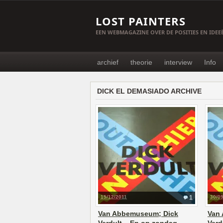
LOST PAINTERS
EEN WEBMAGAZINE OVER DE POSITIES EN IDE
archief
theorie
interview
Info
DICK EL DEMASIADO ARCHIVE
15/12/2011
1
30/0
Van Abbemuseum; Dick
Van