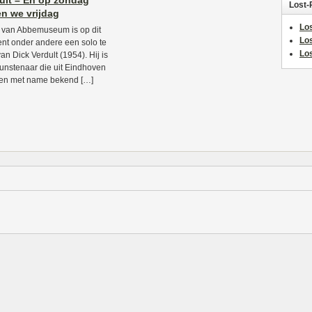
ult – En op zondag
Lost-
en we vrijdag
Los
t van Abbemuseum is op dit
Lo
t onder andere een solo te
Los
an Dick Verdult (1954). Hij is
unstenaar die uit Eindhoven
en met name bekend […]