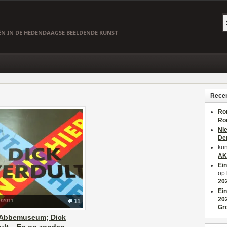
EËN IN DE HEDENDAAGSE BEELDENDE KUNST
Recen
Ro
Ro
Ni
De
kun
AK
Ei
op
20
Ei
20
9/2011
11
Gr
 Abbemuseum; Dick